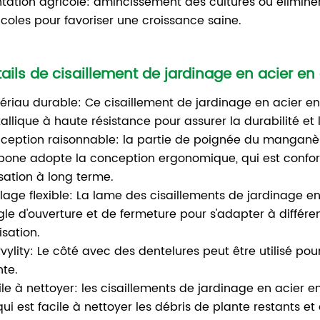
ntation agricole: amincissement des cultures ou élimine
icoles pour favoriser une croissance saine.
tails de cisaillement de jardinage en acier
ériau durable: Ce cisaillement de jardinage en acier 
allique à haute résistance pour assurer la durabilité et 
ception raisonnable: la partie de poignée du manganès
bone adopte la conception ergonomique, qui est conforta
isation à long terme.
lage flexible: La lame des cisaillements de jardinage 
ngle d'ouverture et de fermeture pour s'adapter à différe
ilisation.
yvylity: Le côté avec des dentelures peut être utilisé po
nte.
ile à nettoyer: les cisaillements de jardinage en acier
qui est facile à nettoyer les débris de plante restants et