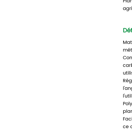
Pla
agr
Dé
Mat
mét
Con
car
util
Rég
l'a
l'ut
Pol
pla
Fac
ce 