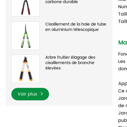
carbone durable
Num
Tail
Tai
Cisaillement de la haie de tube
en aluminium télescopique
Ma
Fon
Arbre fruitier élagage des
Les
cisaillements de branche
élevées
dom
App
Ce 
Voir plus
Jar
de r
Jar
pub