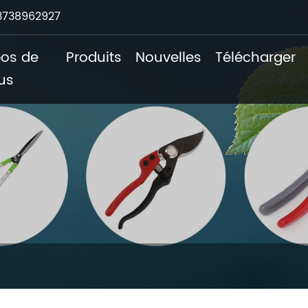
3738962927
pos de
Produits
Nouvelles
Télécharger
us