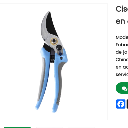
Cis
en
Mode
Fuban
de j
Chine
en ac
servi