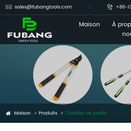
sales@fubangtools.com
+86-1


Maison
À pro
no
Maison
Produits
Cisailles de jardin