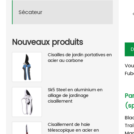
Sécateur
Nouveaux produits
D
Cisailles de jardin portatives en
acier au carbone
Vou
Fub
Sk5 Steel en aluminium en
Pa
alliage de jardinage
cisaillement
(sp
Bla
Cisaillement de haie
Tra
télescopique en acier en
Man