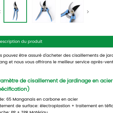
escription du produit
s pouvez être assuré d'acheter des cisaillements de j
ang et nous vous offrirons le meilleur service après-ven
ramètre de cisaillement de jardinage en aci
écification)
de: 65 Manganais en carbone en acier
itement de surface: électroplastion + traitement en téfl
che: PP + TPR Matériau