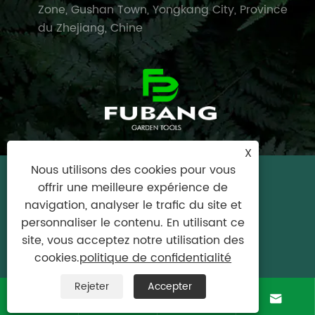
Zone, Gushan Town, Yongkang City, Province
du Zhejiang, Chine
X
Nous utilisons des cookies pour vous
Copyright © 2024 Yongkang City Fubang
offrir une meilleure expérience de
Garden Tools Tools Tous droits réservés.
navigation, analyser le trafic du site et
personnaliser le contenu. En utilisant ce
Links
|
Sitemap
|
RSS
|
XML
|
politique de
site, vous acceptez notre utilisation des
confidentialité
cookies.
politique de confidentialité
Rejeter
Accepter



