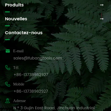
Produits
Nouvelles
Contactez-nous

E-mail
sales@fubangtools.com

Tél
+86-13738962927

Mobile
+86-13738962927

Adresse
N ° 3 Gujin East Road, Jinchuan Industrial