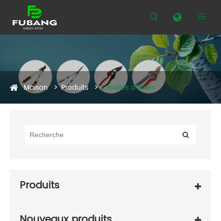


Maison
Produits
Cisailles à haies
Produits
Nouveaux produits